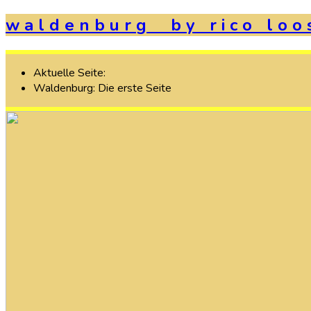
w
a
l
d
e
n
b
u
r
g
b
y
r
i
c
o
l
o
o
Aktuelle Seite:
Waldenburg: Die erste Seite