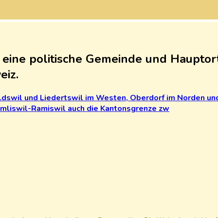
eine politische Gemeinde und Hauptort
eiz.
ldswil
und
Liedertswil
im
Westen,
Oberdorf
im
Norden
un
mliswil-Ramiswil
auch
die
Kantonsgrenze
zw