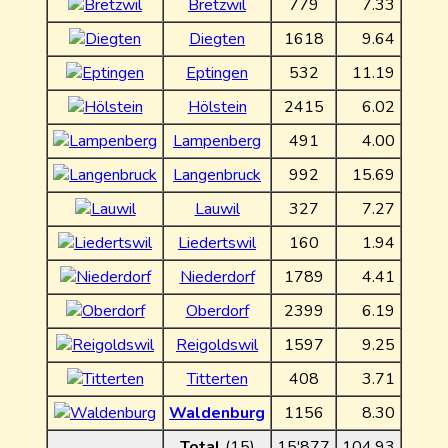
Bretzwil
779
7.33
Diegten
1618
9.64
Eptingen
532
11.19
Hölstein
2415
6.02
Lampenberg
491
4.00
Langenbruck
992
15.69
Lauwil
327
7.27
Liedertswil
160
1.94
Niederdorf
1789
4.41
Oberdorf
2399
6.19
Reigoldswil
1597
9.25
Titterten
408
3.71
Waldenburg
1156
8.30
Total
(15)
15'877
104.93