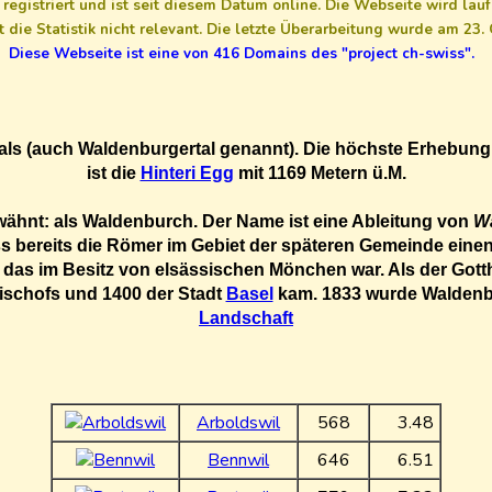
gistriert und ist seit diesem Datum online. Die Webseite wird lauf
die Statistik nicht relevant. Die letzte Überarbeitung wurde am 23
Diese Webseite ist eine von 416 Domains des "project ch-swiss".
ls (auch Waldenburgertal genannt). Die höchste Erhebung 
ist die
Hinteri Egg
mit 1169 Metern ü.M.
ähnt: als Waldenburch. Der Name ist eine Ableitung von
W
ss bereits die Römer im Gebiet der späteren Gemeinde ein
il, das im Besitz von elsässischen Mönchen war. Als der Go
Bischofs und 1400 der Stadt
Basel
kam. 1833 wurde Waldenb
Landschaft
Arboldswil
568
3.48
Bennwil
646
6.51