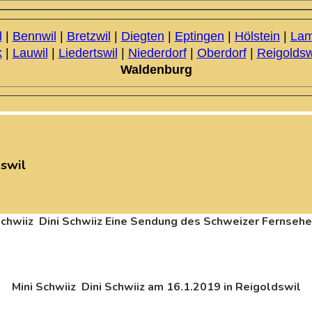
l
|
Bennwil
|
Bretzwil
|
Diegten
|
Eptingen
|
Hölstein
|
Lam
k
|
Lauwil
|
Liedertswil
|
Niederdorf
|
Oberdorf
|
Reigoldsw
Waldenburg
swil
Schwiiz Dini Schwiiz Eine Sendung des Schweizer Fernseh
Mini Schwiiz Dini Schwiiz am 16.1.2019 in Reigoldswil