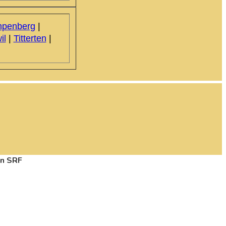
penberg
|
il
|
Titterten
|
en SRF